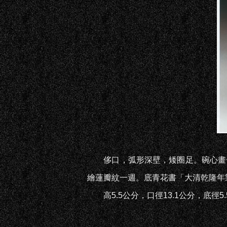
侈口，弧形深壁，矮圈足。碗心畫一
繪蓮瓣紋一週。底青花書「大清乾隆年
高5.5公分，口徑13.1公分，底徑5.