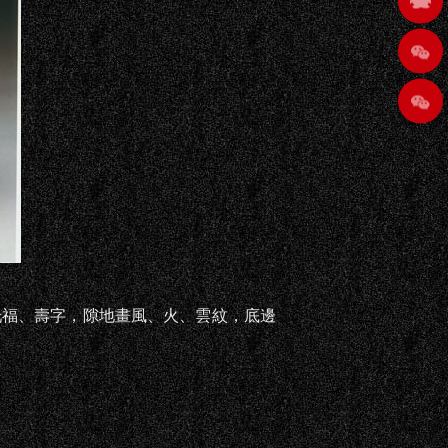
福、壽字，隙地畫風、火、雲紋，底邊