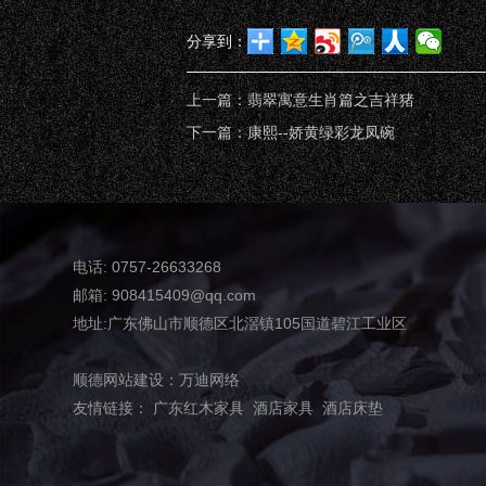
分享到：
上一篇：
翡翠寓意生肖篇之吉祥猪
下一篇：
康熙--娇黄绿彩龙凤碗
电话: 0757-26633268
邮箱: 908415409@qq.com
地址:广东佛山市顺德区北滘镇105国道碧江工业区
顺德网站建设：
万迪网络
友情链接：
广东红木家具
酒店家具
酒店床垫